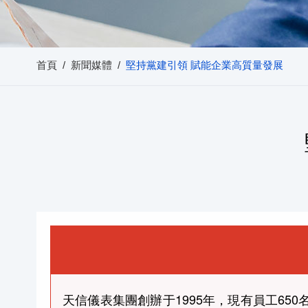
首頁
/
新聞媒體
/
堅持黨建引領 賦能企業高質量發展
天信儀表集團創辦于1995年，現有員工6