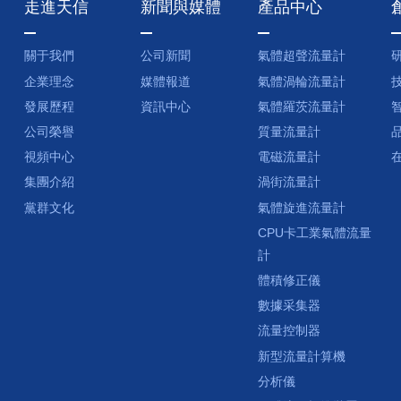
走進天信
新聞與媒體
產品中心
關于我們
公司新聞
氣體超聲流量計
企業理念
媒體報道
氣體渦輪流量計
發展歷程
資訊中心
氣體羅茨流量計
公司榮譽
質量流量計
視頻中心
電磁流量計
集團介紹
渦街流量計
黨群文化
氣體旋進流量計
CPU卡工業氣體流量
計
體積修正儀
數據采集器
流量控制器
新型流量計算機
分析儀