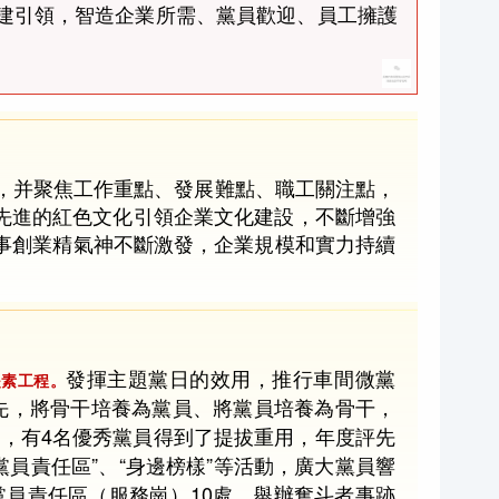
強黨建引領，智造企業所需、黨員歡迎、員工擁護
，并聚焦工作重點、發展難點、職工關注點，
先進的紅色文化引領企業文化建設，不斷增強
事創業精氣神不斷激發，企業規模和實力持續
發揮主題黨日的效用，推行車間微黨
提素工程。
先，將骨干培養為黨員、將黨員培養為骨干，
員，有4名優秀黨員得到了提拔重用，年度評先
黨員責任區”、“身邊榜樣”等活動，廣大黨員響
黨員責任區（服務崗）10處，舉辦奮斗者事跡