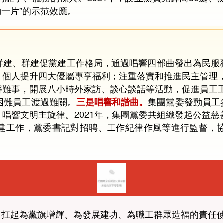
動一片”的示范效應。
群建、群建促黨建工作格局，通過唱響四部曲發出為民服
個人提升四大優屬專享福利；注重落實和推進民主管理，2
難事，開展八小時外家訪、談心談話等活動，促進員工工作
困難員工渡過難關。
集團黨委發動員工
三是唱響和諧曲。
唱響文明主旋律。2021年，集團黨委共組織發起公益慈
建工作，黨委書記對招聘、工作紀律作風等進行監督，
，扛起為黨旗增輝、為發展建功、為職工群眾造福的責任