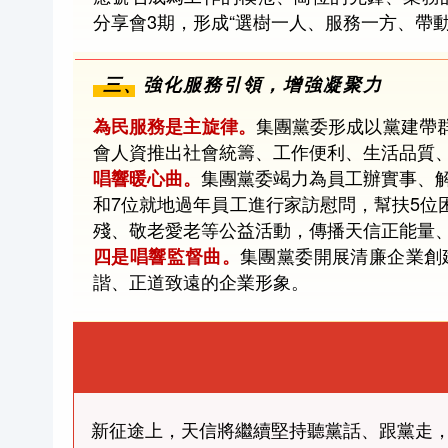
分享會3期，形成“選樹一人、服務一方、帶
三、強化服務引領，增強凝聚力
集團黨委形成以黨建帶
為民服務是主旋律。
會人資推出社會統籌、工作便利、生活品質、
集團黨委竭力為員工辦實事、解
唱響暖心曲。
和7位就地過年員工進行家訪慰問，幫扶5位
殘、敬老愛老等公益活動，傳播天信正能量、
集團黨委開展清廉企業創
四是唱響監督曲。
諧、正道致遠的企業形象。
新征途上，天信將繼續堅持聽黨話、跟黨走