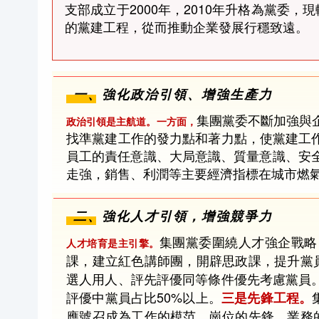
支部成立于2000年，2010年升格為黨委
的黨建工程，從而推動企業發展行穩致遠。
一、強化政治引領、增強生產力
集團黨委不斷加強與
政治引領是主航道。一方面，
找準黨建工作的發力點和著力點，使黨建工
員工的責任意識、大局意識、質量意識、安
走強，銷售、利潤等主要經濟指標在城市燃
二、強化人才引領，增強競爭力
集團黨委圍繞人才強企戰略
人才培育是主引擎。
課，建立紅色講師團，開辟思政課，提升黨
選人用人、評先評優同等條件優先考慮黨員。
評優中黨員占比50%以上。
三
是先鋒工程。
應號召成為工作的模范、崗位的先鋒、業務的