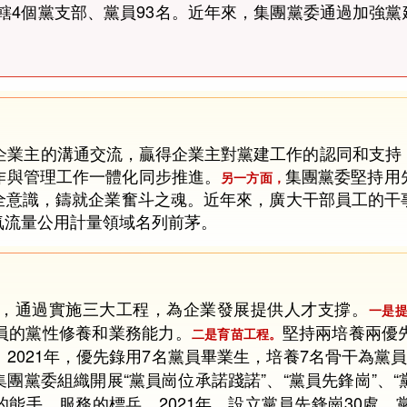
，現轄4個黨支部、黨員93名。近年來，集團黨委通過加
企業主的溝通交流，贏得企業主對黨建工作的認同和支持
作與管理工作一體化同步推進。
集團黨委堅持用
另一方面，
全意識，鑄就企業奮斗之魂。近年來，廣大干部員工的干
氣流量公用計量領域名列前茅。
，通過實施三大工程，為企業發展提供人才支撐。
一是
員的黨性修養和業務能力。
堅持兩培養兩優
二是育苗工程。
2021年，優先錄用7名黨員畢業生，培養7名骨干為黨
集團黨委組織開展“黨員崗位承諾踐諾”、“黨員先鋒崗”、“
能手、服務的標兵。2021年，設立黨員先鋒崗30處、