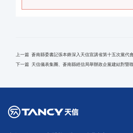
上一篇
蒼南縣委書記張本鋒深入天信宣講省第十五次黨代
下一篇
天信儀表集團、蒼南縣經信局舉辦政企黨建結對暨