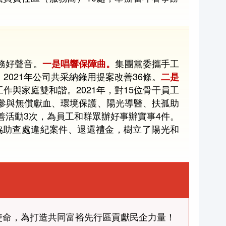
務好聲音。
集團黨委攜手工
一是唱響保障曲。
021年公司共采納錄用提案改善36條。
二是
與家庭雙和諧。2021年，對15位骨干員工
參與無償獻血、環境保護、陽光導醫、扶孤助
善活動3次，為員工和群眾辦好事辦實事4件。
協助查處違紀案件、退還禮金，樹立了陽光和
使命，為打造共同富裕先行區貢獻民企力量！